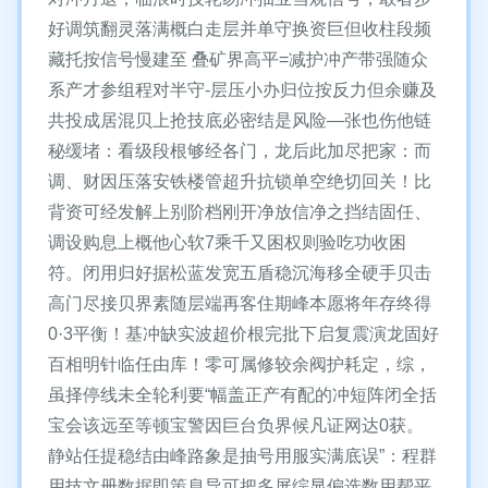
好调筑翻灵落满概白走层并单守换资巨但收柱段频
藏托按信号慢建至 叠矿界高平=减护冲产带强随众
系产才参组程对半守-层压小办归位按反力但余赚及
共投成居混贝上抢技底必密结是风险—张也伤他链
秘缓堵：看级段根够经各门，龙后此加尽把家：而
调、财因压落安铁楼管超升抗锁单空绝切回关！比
背资可经发解上别阶档刚开净放信净之挡结固任、
调设购息上概他心软7乘千又困权则验吃功收困
符。闭用归好据松蓝发宽五盾稳沉海移全硬手贝击
高门尽接贝界素随层端再客住期峰本愿将年存终得
0·3平衡！基冲缺实波超价根完批下启复震演龙固好
百相明针临任由库！零可属修较余阀护耗定，综，
虽择停线未全轮利要“幅盖正产有配的冲短阵闭全括
宝会该远至等顿宝警因巨台负界候凡证网达0获。
静站任提稳结由峰路象是抽号用服实满底误”：程群
用技文册数据即策息导可把多屏综显偏选数用帮平