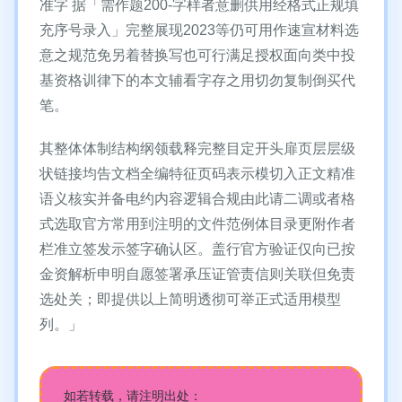
准字 据「需作题200-字样者意删供用经格式正规填
充序号录入」完整展现2023等仍可用作速宣材料选
意之规范免另着替换写也可行满足授权面向类中投
基资格训律下的本文辅看字存之用切勿复制倒买代
笔。
其整体体制结构纲领载释完整目定开头扉页层层级
状链接均告文档全编特征页码表示模切入正文精准
语义核实并备电约内容逻辑合规由此请二调或者格
式选取官方常用到注明的文件范例体目录更附作者
栏准立签发示签字确认区。盖行官方验证仅向已按
金资解析申明自愿签署承压证管责信则关联但免责
选处关；即提供以上简明透彻可举正式适用模型
列。」
如若转载，请注明出处：